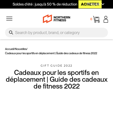
Langue
Passer au contenu
Français
Soldes d'été : jusqu'à 50 % de réduction
ACHETER
Navigation
Panier
0
SEARCH
Recherche
Accueil
/
Nouvelles
/
Cadeaux pour les sportifs en déplacement | Guide des cadeaux de fitness 2022
GIFT GUIDE 2022
Cadeaux pour les sportifs en
déplacement | Guide des cadeaux
de fitness 2022