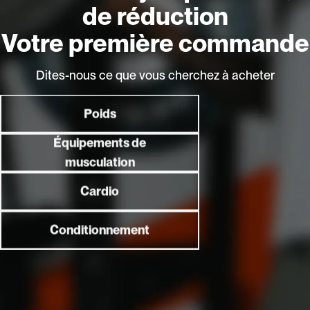
de réduction
ENTREPRISE
Votre première commande
SOUTIEN
Dites-nous ce que vous cherchez à acheter
POLITIQUES
Poids
CONTACTEZ-NOUS
Équipements de
musculation
Instagram
Facebook
Lin
Cardio
S'abonner & Obtenir un Accès
Conditionnement
Exclusif
Non merci
Abonnez-vous pour rester informé des offres, promotions,
annonces de produits, contenus exclusifs et conseils fitness.