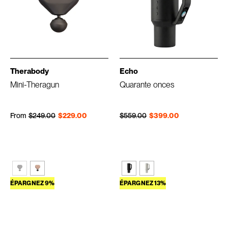
Therabody
Echo
Mini-Theragun
Quarante onces
Prix régulier
Prix réduit
Prix régulier
Prix réduit
From
$249.00
$229.00
$559.00
$399.00
ÉPARGNEZ 9%
ÉPARGNEZ 13%