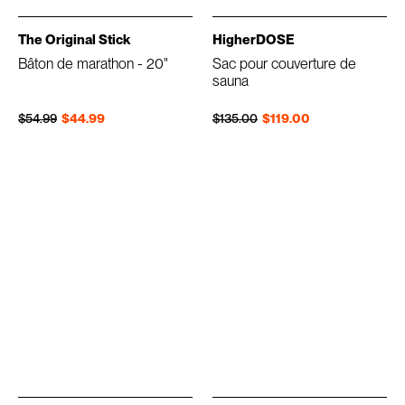
The Original Stick
HigherDOSE
Bâton de marathon - 20"
Sac pour couverture de
sauna
Prix régulier
Prix réduit
Prix régulier
Prix réduit
$54.99
$44.99
$135.00
$119.00