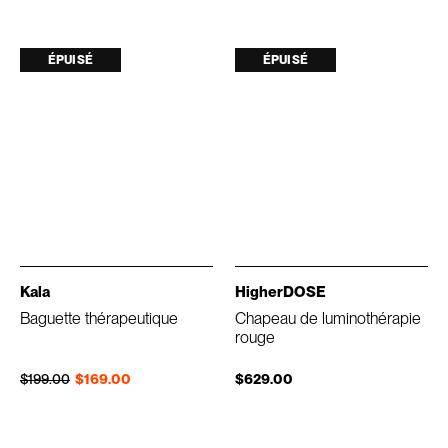
ÉPUISÉ
ÉPUISÉ
Kala
HigherDOSE
Baguette thérapeutique
Chapeau de luminothérapie
rouge
Prix régulier
Prix réduit
$199.00
$169.00
$629.00