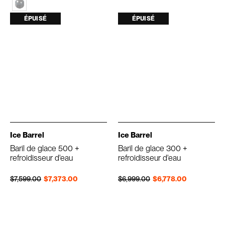
ÉPUISÉ
ÉPUISÉ
Ice Barrel
Ice Barrel
Baril de glace 500 +
Baril de glace 300 +
refroidisseur d'eau
refroidisseur d'eau
Prix régulier
Prix réduit
Prix régulier
Prix réduit
$7,599.00
$7,373.00
$6,999.00
$6,778.00