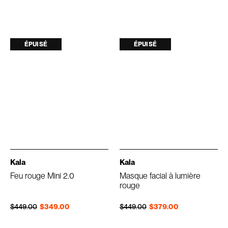
ÉPUISÉ
ÉPUISÉ
Kala
Kala
Feu rouge Mini 2.0
Masque facial à lumière
rouge
Prix régulier
Prix réduit
Prix régulier
Prix réduit
$449.00
$349.00
$449.00
$379.00