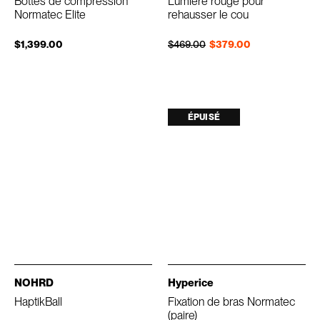
Bottes de compression
Lumière rouge pour
Normatec Elite
rehausser le cou
Prix régulier
Prix réduit
$1,399.00
$469.00
$379.00
ÉPUISÉ
NOHRD
Hyperice
HaptikBall
Fixation de bras Normatec
(paire)