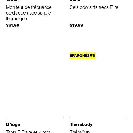
Moniteur de fréquence
Sels odorants secs Elite
cardiaque avec sangle
thoracique
$61.99
$19.99
ÉPARGNEZ 9%
B Yoga
Therabody
Tapis B Traveler 2 mm
ThéraCup