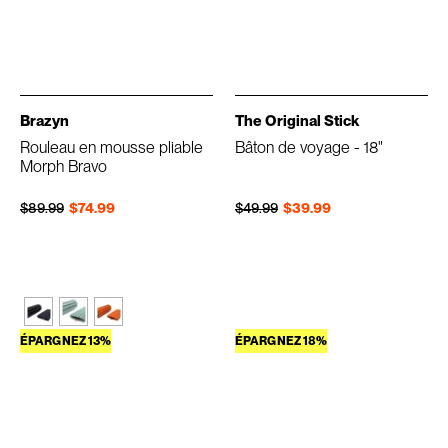
Brazyn
The Original Stick
Rouleau en mousse pliable
Bâton de voyage - 18"
Morph Bravo
Prix régulier
Prix réduit
Prix régulier
Prix réduit
$89.99
$74.99
$49.99
$39.99
ÉPARGNEZ 13%
ÉPARGNEZ 18%