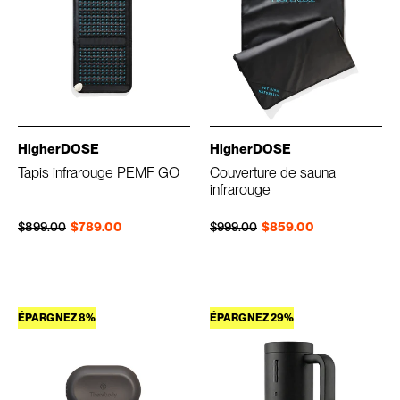
HigherDOSE
HigherDOSE
Tapis infrarouge PEMF GO
Couverture de sauna
infrarouge
Prix régulier
Prix réduit
Prix régulier
Prix réduit
$899.00
$789.00
$999.00
$859.00
ÉPARGNEZ 8%
ÉPARGNEZ 29%