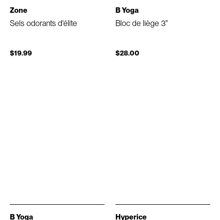
Zone
B Yoga
Sels odorants d'élite
Bloc de liège 3"
$19.99
$28.00
B Yoga
Hyperice