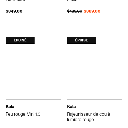
Prix régulier
Prix réduit
$349.00
$435.00
$389.00
ÉPUISÉ
ÉPUISÉ
Kala
Kala
Feu rouge Mini 1.0
Rajeunisseur de cou à
lumière rouge