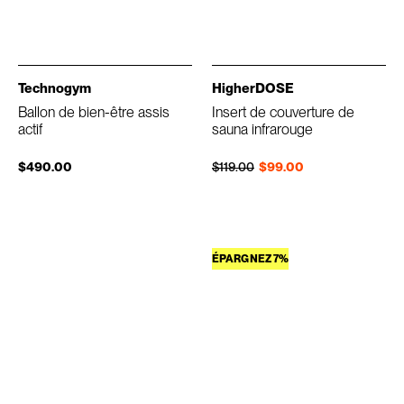
Technogym
HigherDOSE
Ballon de bien-être assis
Insert de couverture de
actif
sauna infrarouge
Prix régulier
Prix réduit
$490.00
$119.00
$99.00
ÉPARGNEZ 7%