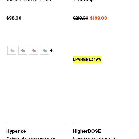
Prix régulier
Prix réduit
$98.00
$219.00
$199.00
+
ÉPARGNEZ 19%
Hyperice
HigherDOSE