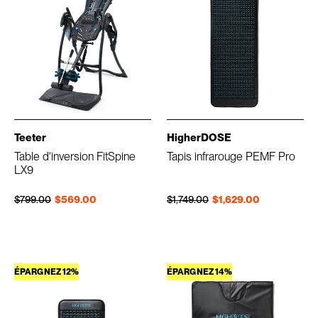
Teeter
HigherDOSE
Table d'inversion FitSpine
Tapis infrarouge PEMF Pro
LX9
Prix régulier
Prix réduit
Prix régulier
Prix réduit
$799.00
$569.00
$1,749.00
$1,629.00
ÉPARGNEZ 12%
ÉPARGNEZ 14%