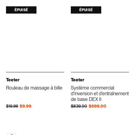
ÉPUISÉ
ÉPUISÉ
Teeter
Teeter
Rouleau de massage à bille
Système commercial
d'inversion et d'entraînement
de base DEX II
Prix régulier
Prix réduit
Prix régulier
Prix réduit
$19.99
$9.99
$839.00
$699.00