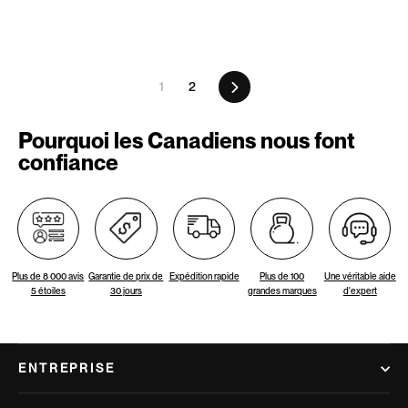
Suivant
1
2
Pourquoi les Canadiens nous font
confiance
Plus de 8 000 avis
Garantie de prix de
Expédition rapide
Plus de 100
Une véritable aide
5 étoiles
30 jours
grandes marques
d'expert
ENTREPRISE