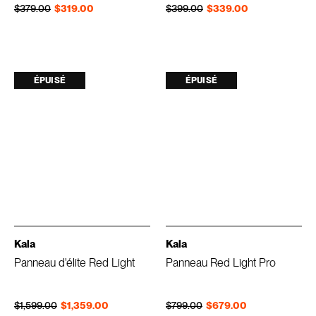
Prix régulier
Prix réduit
Prix régulier
Prix réduit
$379.00
$319.00
$399.00
$339.00
ÉPUISÉ
ÉPUISÉ
Kala
Kala
Panneau d'élite Red Light
Panneau Red Light Pro
Prix régulier
Prix réduit
Prix régulier
Prix réduit
$1,599.00
$1,359.00
$799.00
$679.00