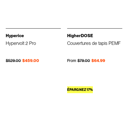
Hyperice
HigherDOSE
Hypervolt 2 Pro
Couvertures de tapis PEMF
Prix régulier
Prix réduit
Prix régulier
Prix réduit
$529.00
$459.00
From
$79.00
$64.99
ÉPARGNEZ 17%