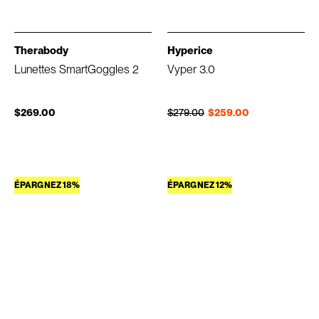
Therabody
Hyperice
Lunettes SmartGoggles 2
Vyper 3.0
Prix régulier
Prix réduit
$269.00
$279.00
$259.00
ÉPARGNEZ 18%
ÉPARGNEZ 12%