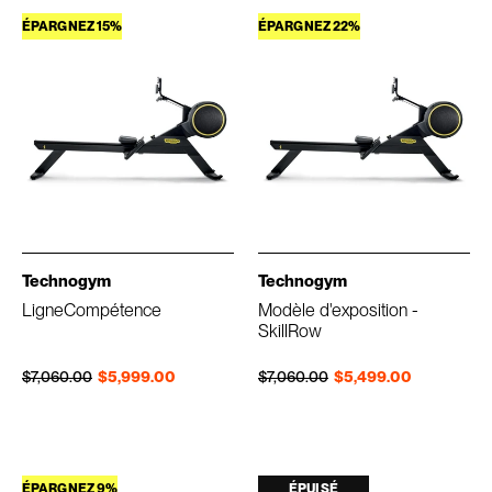
ÉPARGNEZ 15%
ÉPARGNEZ 22%
Technogym
Technogym
LigneCompétence
Modèle d'exposition -
SkillRow
Prix régulier
Prix réduit
Prix régulier
Prix réduit
$7,060.00
$5,999.00
$7,060.00
$5,499.00
ÉPARGNEZ 9%
ÉPUISÉ