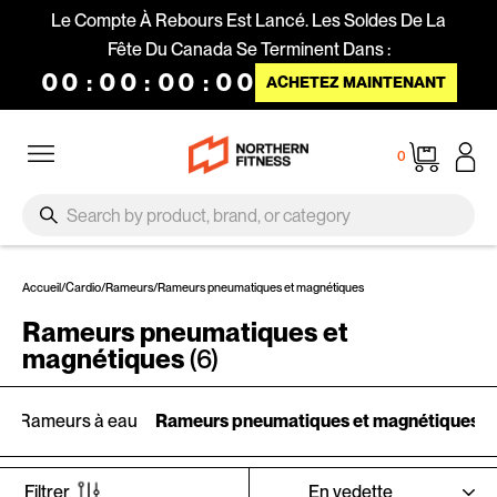
Passer au contenu
Le Compte À Rebours Est Lancé. Les Soldes De La
Fête Du Canada Se Terminent Dans :
00
:
00
:
00
:
00
ACHETEZ MAINTENANT
Navigation
Panier
0
SEARCH
Recherche
Accueil
/
Cardio
/
Rameurs
/
Rameurs pneumatiques et magnétiques
Rameurs pneumatiques et
magnétiques
(6)
Rameurs à eau
Rameurs pneumatiques et magnétiques
APPLIQUER
Filtrer