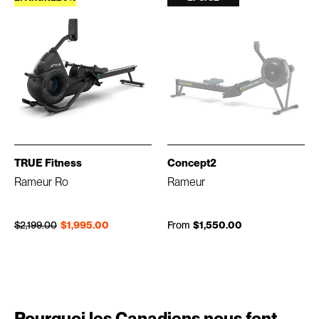
TRUE Fitness
Concept2
Rameur Ro
Rameur
Prix régulier
Prix réduit
$2,199.00
$1,995.00
From
$1,550.00
Pourquoi les Canadiens nous font