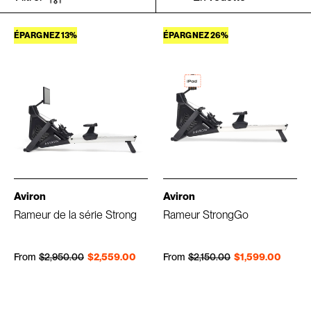
ÉPARGNEZ 13%
ÉPARGNEZ 26%
Aviron
Aviron
Rameur de la série Strong
Rameur StrongGo
Prix régulier
Prix réduit
Prix régulier
Prix réduit
From
$2,950.00
$2,559.00
From
$2,150.00
$1,599.00