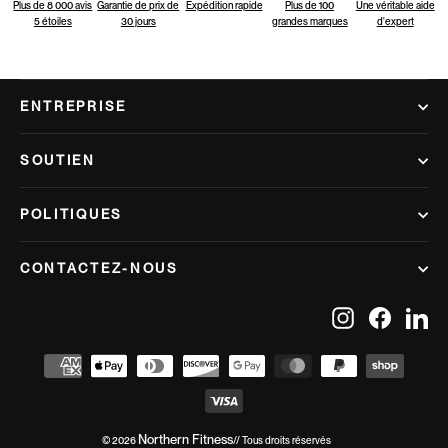
Plus de 8 000 avis
Garantie de prix de
Expédition rapide
Plus de 100
Une véritable aide
5 étoiles
30 jours
grandes marques
d'expert
ENTREPRISE
SOUTIEN
POLITIQUES
CONTACTEZ-NOUS
Instagram
Facebook
Lin
Northern Fitness
© 2026
// Tous droits réservés