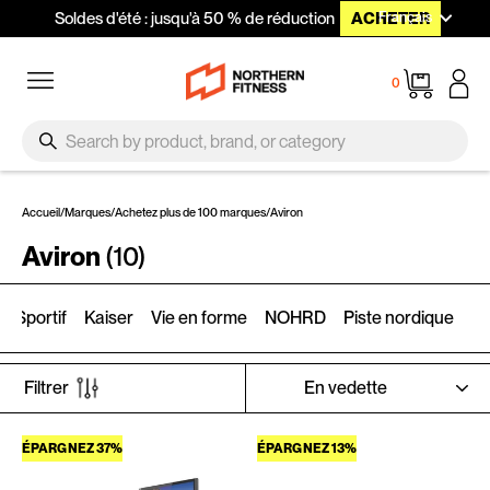
Langue
Passer au contenu
Français
Soldes d'été : jusqu'à 50 % de réduction
ACHETER
Navigation
Panier
0
SEARCH
Recherche
Accueil
/
Marques
/
Achetez plus de 100 marques
/
Aviron
Aviron
(10)
t Sportif
Kaiser
Vie en forme
NOHRD
Piste nordique
N
APPLIQUER
Filtrer
ÉPARGNEZ 37%
ÉPARGNEZ 13%