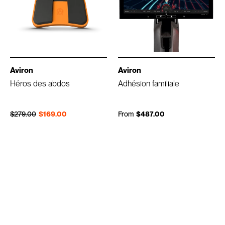
Aviron
Aviron
Héros des abdos
Adhésion familiale
Prix régulier
Prix réduit
$279.00
$169.00
From
$487.00