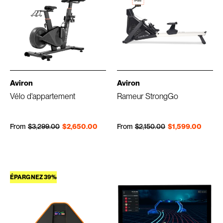
Aviron
Aviron
Vélo d'appartement
Rameur StrongGo
Prix régulier
Prix réduit
Prix régulier
Prix réduit
From
$3,299.00
$2,650.00
From
$2,150.00
$1,599.00
ÉPARGNEZ 39%