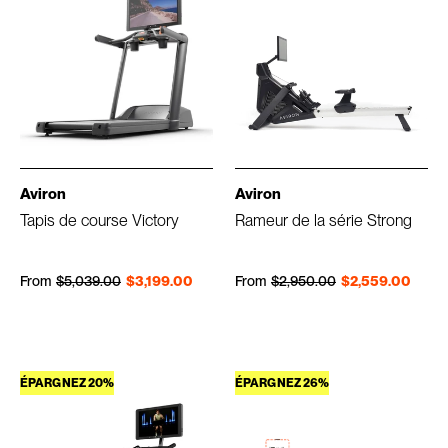
Aviron
Aviron
Tapis de course Victory
Rameur de la série Strong
Prix régulier
Prix réduit
Prix régulier
Prix réduit
From
$5,039.00
$3,199.00
From
$2,950.00
$2,559.00
ÉPARGNEZ 20%
ÉPARGNEZ 26%