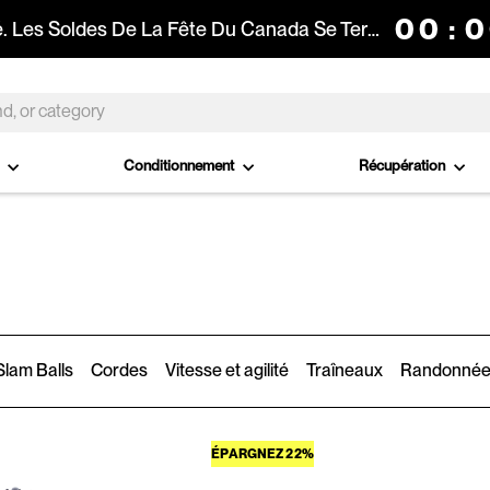
00
:
0
Le Compte À Rebours Est Lancé. Les Soldes De La Fête Du Canada Se Terminent Dans :
o
Conditionnement
Récupération
lam Balls
Cordes
Vitesse et agilité
Traîneaux
Randonnée
ÉPARGNEZ 22%