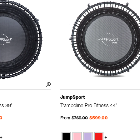
JumpSport
ss 39"
Trampoline Pro Fitness 44"
Prix régulier
Prix réduit
0
From
$769.00
$599.00
+
+