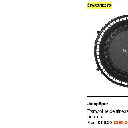
ÉPARGNEZ 7%
JumpSport
Trampoline de fitne
pouces
Prix régulier
Prix réduit
From
$419.00
$389.0