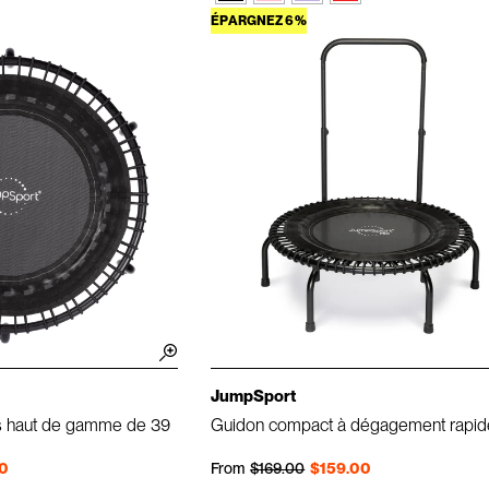
ÉPARGNEZ 6%
JumpSport
ss haut de gamme de 39
Guidon compact à dégagement rapid
Prix régulier
Prix réduit
0
From
$169.00
$159.00