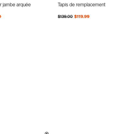
r jambe arquée
Tapis de remplacement
Prix régulier
Prix réduit
0
$139.00
$119.99