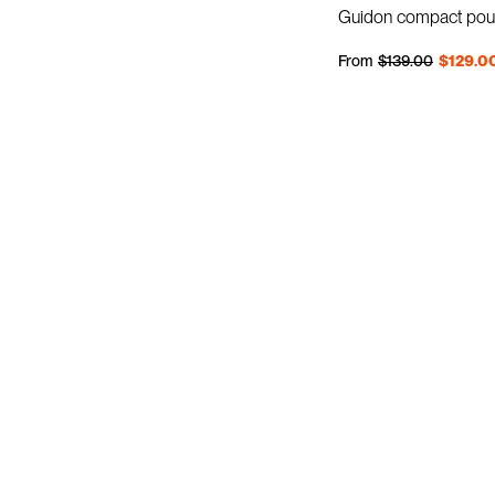
Guidon compact pou
Prix régulier
Prix réduit
From
$139.00
$129.0