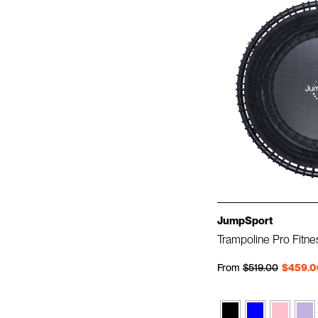
JumpSport
Trampoline Pro Fitne
Prix régulier
Prix réduit
From
$519.00
$459.0