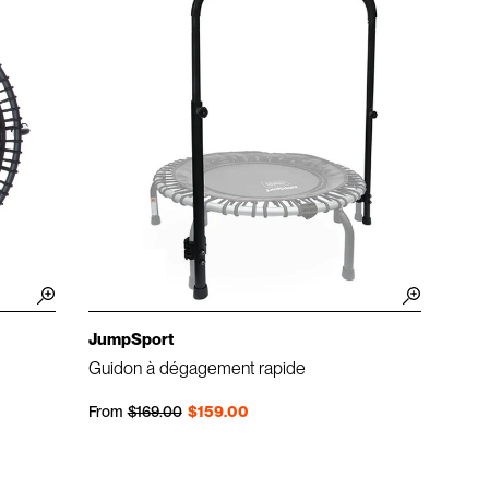
JumpSport
Guidon à dégagement rapide
Prix régulier
Prix réduit
From
$169.00
$159.00