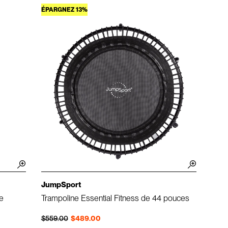
ÉPARGNEZ 13%
JumpSport
e
Trampoline Essential Fitness de 44 pouces
Prix régulier
Prix réduit
$559.00
$489.00