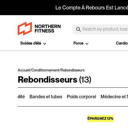
Passer au contenu
SEARCH
Recherche
Soldes d'été
Force
Cardi
Accueil
/
Conditionnement
/
Rebondisseurs
Rebondisseurs
(13)
re et stabilité
Bandes et tubes
Poids corporel
Médecine et S
ÉPARGNEZ 12%