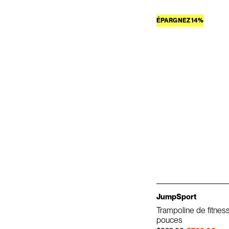
ÉPARGNEZ 14%
JumpSport
Trampoline de fitnes
pouces