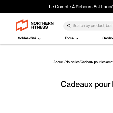
Passer au contenu
SEARCH
Recherche
Soldes d'été
Force
Cardi
Accueil
/
Nouvelles
/
Cadeaux pour les amat
Cadeaux pour l