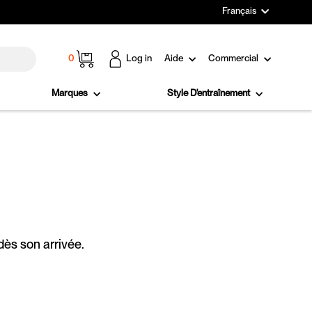
Langue
Français
Panier
0
Log in
Aide
Commercial
Marques
Style D'entraînement
dès son arrivée.