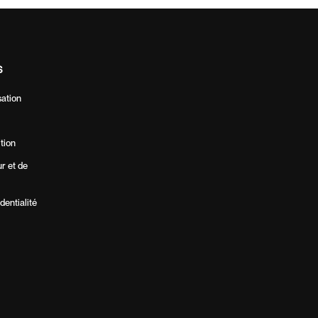
S
sation
ition
ur et de
dentialité