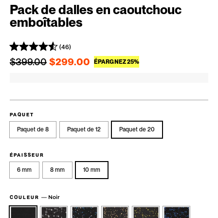
Pack de dalles en caoutchouc
emboîtables
(46)
Prix régulier
Prix réduit
$399.00
$299.00
ÉPARGNEZ 25%
PAQUET
Paquet de 8
Paquet de 12
Paquet de 20
ÉPAISSEUR
6 mm
8 mm
10 mm
—
Noir
COULEUR