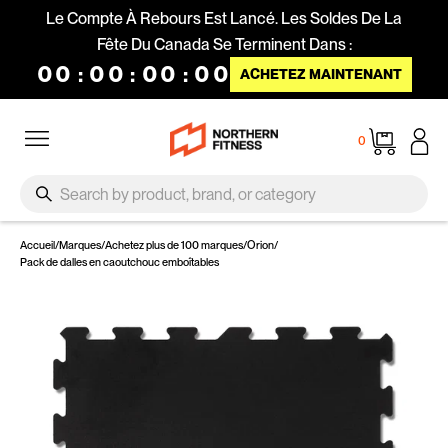
Passer au contenu
Le Compte À Rebours Est Lancé. Les Soldes De La
Fête Du Canada Se Terminent Dans :
00
:
00
:
00
:
00
ACHETEZ MAINTENANT
Navigation
Panier
0
SEARCH
Recherche
Accueil
/
Marques
/
Achetez plus de 100 marques
/
Orion
/
Pack de dalles en caoutchouc emboîtables