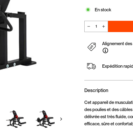
En stock
−
+
Alignement des p
Expédition rapi
Description
Cet appareil de musculati
des poulies et des câbles
délivrée est très fluide, c
efficace, sûre et confortab