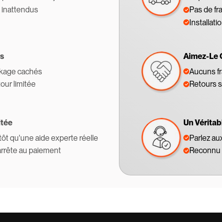
s inattendus
Pas de fr
Installati
s
Aimez-Le 
ckage cachés
Aucuns fr
tour limitée
Retours s
itée
Un Véritab
tôt qu'une aide experte réelle
Parlez au
'arrête au paiement
Reconnu 