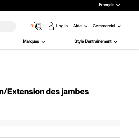
Langue
Français
Panier
0
Log in
Aide
Commercial
Marques
Style D'entraînement
on/Extension des jambes