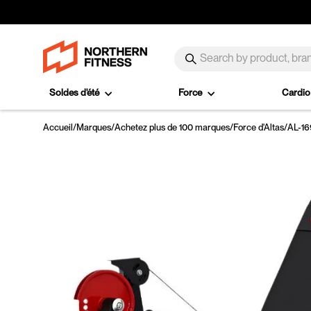
Passer au contenu
SEARCH
Recherche
Soldes d'été
Force
Cardi
Accueil
/
Marques
/
Achetez plus de 100 marques
/
Force d'Altas
/
AL-16