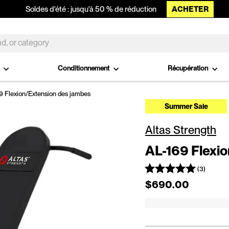
ACHETER
Soldes d'été : jusqu'à 50 % de réduction
o
Conditionnement
Récupération
9 Flexion/Extension des jambes
Summer Sale
Altas Strength
AL-169 Flexi
(3)
Prix régulier
$690.00