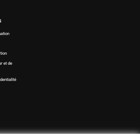
S
sation
ition
ur et de
dentialité