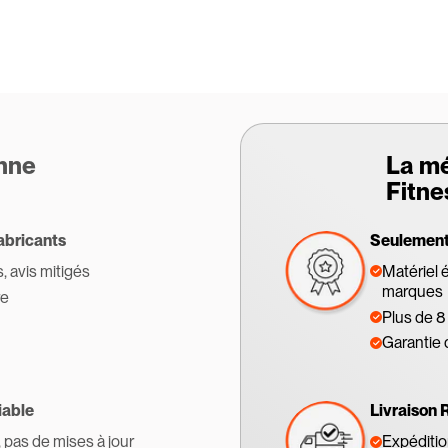
enne
La m
Fitne
abricants
Seulement 
s, avis mitigés
Matériel 
marques
re
Plus de 8
Garantie 
iable
Livraison 
, pas de mises à jour
Expédition