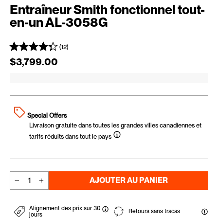
Entraîneur Smith fonctionnel tout-
en-un AL-3058G
(12)
Prix régulier
$3,799.00
Special Offers
Livraison gratuite dans toutes les grandes villes canadiennes et
tarifs réduits dans tout le pays
AJOUTER AU PANIER
−
+
Alignement des prix sur 30
Retours sans tracas
jours