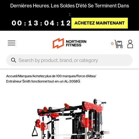
Passer au contenu
Dernières Heures. Les Soldes D'été Se Terminent Dans
:
00
:
13
:
04
:
11
ACHETEZ MAINTENANT
Navigation
Panier
0
SEARCH
Recherche
Accueil
/
Marques
/
Achetez plus de 100 marques
/
Force d'Altas
/
Entraîneur Smith fonctionnel tout-en-un AL-3058G