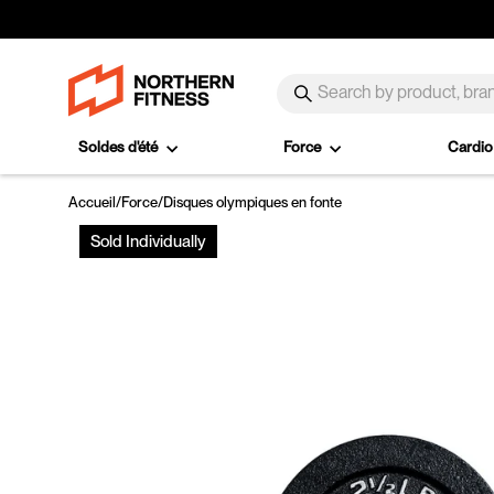
Passer au contenu
SEARCH
Recherche
Soldes d'été
Force
Cardi
Accueil
/
Force
/
Disques olympiques en fonte
Sold Individually