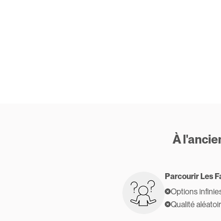
À l'anci
Parcourir Les F
Options infinie
Qualité aléatoi