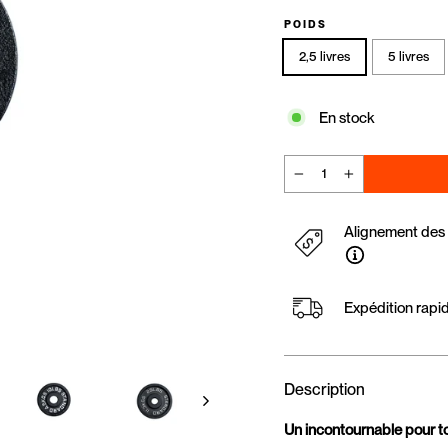
POIDS
2,5 livres
5 livres
En stock
−
+
Alignement des p
Expédition rapi
Description
Un incontournable pour tou