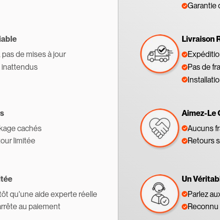
Garantie 
iable
Livraison 
, pas de mises à jour
Expédition
s inattendus
Pas de fr
Installati
s
Aimez-Le 
ckage cachés
Aucuns fr
tour limitée
Retours s
itée
Un Véritab
tôt qu'une aide experte réelle
Parlez au
'arrête au paiement
Reconnu 