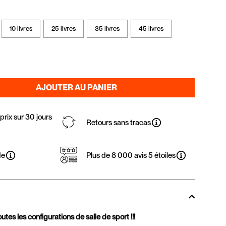
10 livres
25 livres
35 livres
45 livres
AJOUTER AU PANIER
rix sur 30 jours
Retours sans tracas
de
Plus de 8 000 avis 5 étoiles
tes les configurations de salle de sport !!!