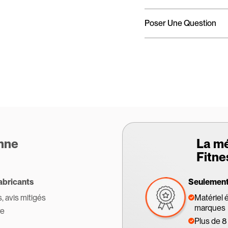
Poser Une Question
enne
La m
Fitne
abricants
Seulement 
s, avis mitigés
Matériel 
marques
re
Plus de 8