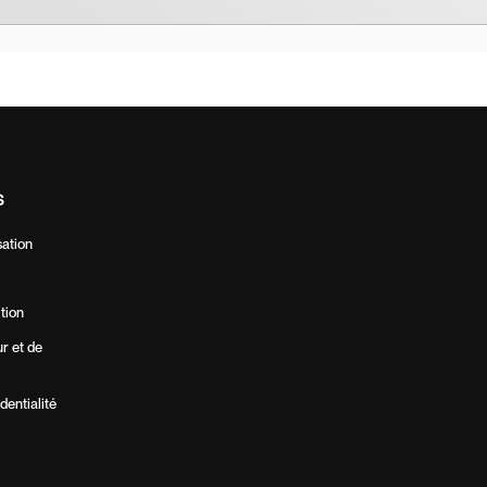
S
sation
ition
ur et de
dentialité