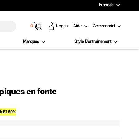
Langue
Français
Panier
0
Log in
Aide
Commercial
Marques
Style D'entraînement
piques en fonte
Prix réduit
NEZ 50%