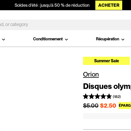
ACHETER
Soldes d'été : jusqu'à 50 % de réduction
o
Conditionnement
Récupération
Summer Sale
Orion
Disques olym
(182)
Prix régulier
$5.00
$2.50
ÉPARG