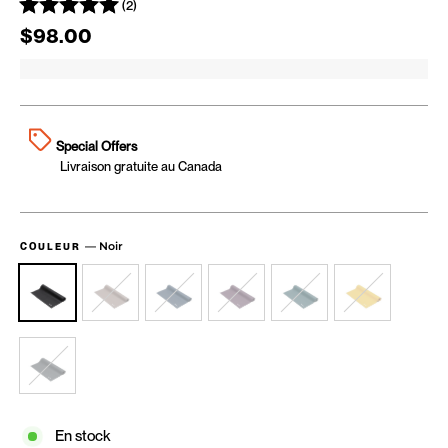
(2)
Prix régulier
$98.00
Special Offers
Livraison gratuite au Canada
—
Noir
COULEUR
En stock