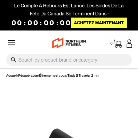
Passer au contenu
Le Compte À Rebours Est Lancé. Les Soldes De La
Fête Du Canada Se Terminent Dans :
00
:
00
:
00
:
00
ACHETEZ MAINTENANT
Navigation
Panier
0
SEARCH
Recherche
Accueil
/
Récupération
/
Étirements et yoga
/
Tapis B Traveler 2 mm