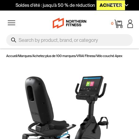
Langue
Passer au contenu
Français
Soldes d'été : jusqu'à 50 % de réduction
ACHETER
Navigation
Panier
0
SEARCH
Recherche
Accueil
/
Marques
/
Achetez plus de 100 marques
/
VRAI Fitness
/
Vélo couché Apex