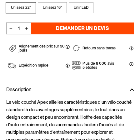
Unissez 22"
Unissez 16"
Unir LED
DEMANDER UN DEVIS
−
+
Alignement des prix sur 30
Retours sans tracas
jours
Plus de 8 000 avis
Expédition rapide
5 étoiles
Description
Le vélo couché Apex allie les caractéristiques d'un vélo couché
standard à des avantages supplémentaires, le tout dans un
design compact et peu encombrant. Il offre des capacités
d'auto-entraînement, des commandes faciles d'accès et de
multiples paramètres d'entraînement pour explorer et
personnaliser vos séances. Grâce à son design facile à