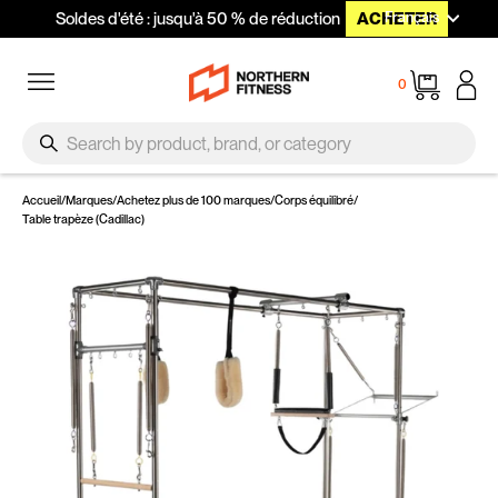
Langue
Passer au contenu
Français
Soldes d'été : jusqu'à 50 % de réduction
ACHETER
Navigation
Panier
0
SEARCH
Recherche
Accueil
/
Marques
/
Achetez plus de 100 marques
/
Corps équilibré
/
Table trapèze (Cadillac)