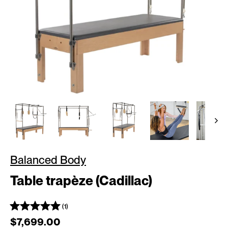
Balanced Body
Table trapèze (Cadillac)
(1)
Prix régulier
$7,699.00