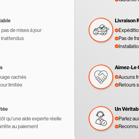
iable
Livraison 
, pas de mises à jour
Expédition
s inattendus
Pas de fr
Installati
s
Aimez-Le 
ckage cachés
Aucuns fr
tour limitée
Retours s
itée
Un Véritab
tôt qu'une aide experte réelle
Parlez au
'arrête au paiement
Reconnu 