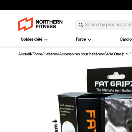
Passer au contenu
SEARCH
Recherche
Soldes d'été
Force
Cardi
Accueil
/
Force
/
Haltères
/
Accessoires pour haltères
/
Série One (1,75"