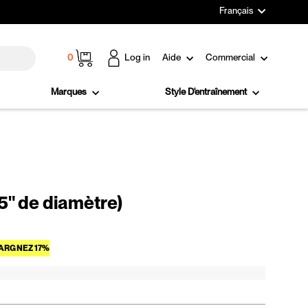
Langue
Français
Panier
0
Log in
Aide
Commercial
Marques
Style D'entraînement
75" de diamètre)
Prix réduit
ARGNEZ 17%