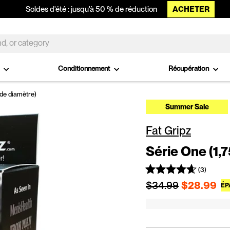
ACHETER
Soldes d'été : jusqu'à 50 % de réduction
o
Conditionnement
Récupération
 de diamètre)
Summer Sale
Fat Gripz
Série One (1,
(3)
Prix régulier
$34.99
$28.99
ÉP