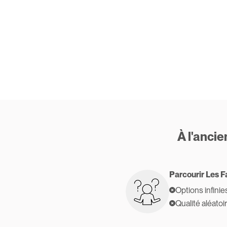
À l'anci
Parcourir Les F
Options infinie
Qualité aléatoi