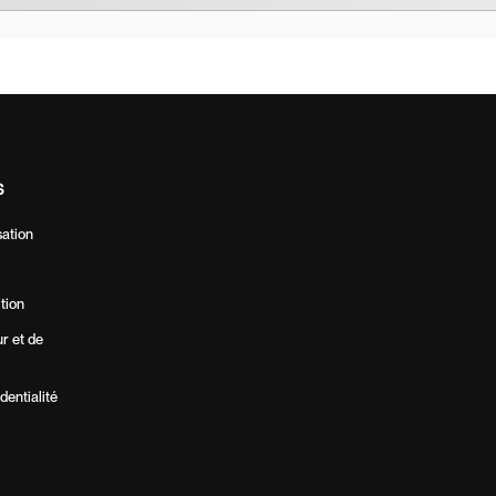
S
sation
ition
ur et de
dentialité