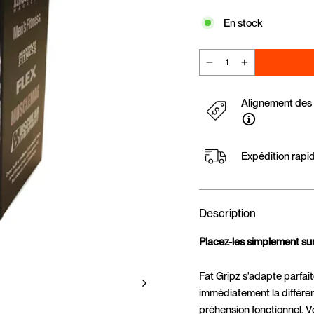
En stock
−
+
Alignement des p
Expédition rapi
Description
Placez-les simplement su
Fat Gripz s'adapte parfai
immédiatement la différen
préhension fonctionnel. 