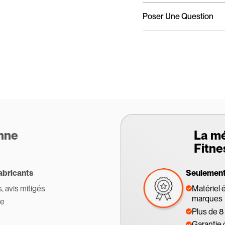
Poser Une Question
enne
La m
Fitne
abricants
Seulement 
s, avis mitigés
Matériel 
marques
re
Plus de 8
Garantie 