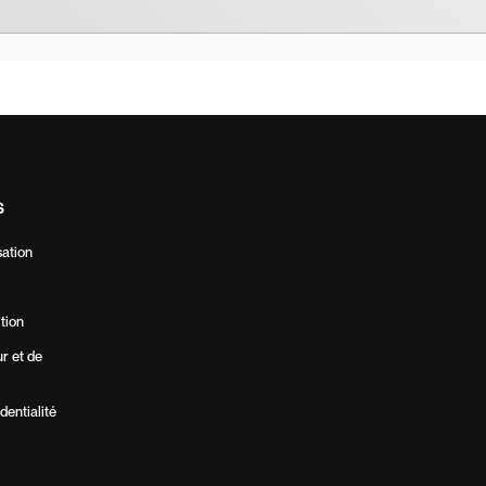
S
sation
ition
ur et de
dentialité