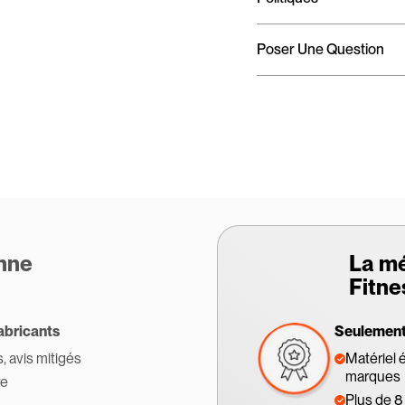
Poser Une Question
enne
La m
Fitne
abricants
Seulement 
s, avis mitigés
Matériel 
marques
re
Plus de 8