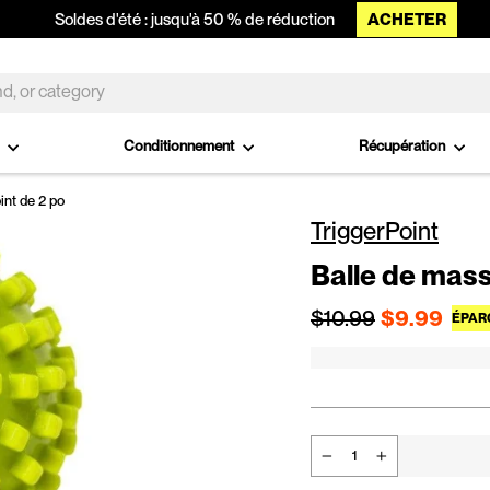
ACHETER
Soldes d'été : jusqu'à 50 % de réduction
o
Conditionnement
Récupération
nt de 2 po
TriggerPoint
Balle de mas
Prix régulier
$10.99
$9.99
ÉPAR
−
+