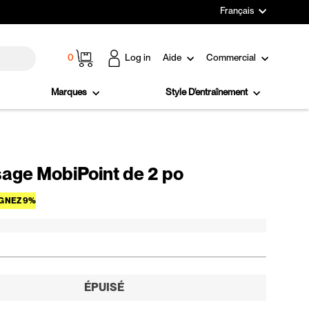
Langue
Français
Panier
0
Log in
Aide
Commercial
Marques
Style D'entraînement
sage MobiPoint de 2 po
Prix réduit
GNEZ 9%
ÉPUISÉ