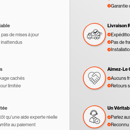
Garantie 
iable
Livraison 
, pas de mises à jour
Expédition
s inattendus
Pas de fr
Installati
s
Aimez-Le 
ckage cachés
Aucuns fr
tour limitée
Retours s
itée
Un Véritab
tôt qu'une aide experte réelle
Parlez au
'arrête au paiement
Reconnu 