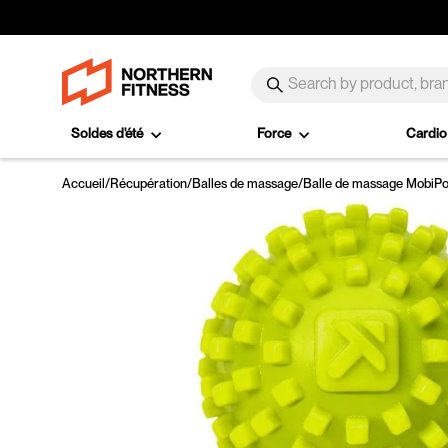
Passer au contenu
SEARCH
Recherche
Soldes d'été
Force
Cardi
Accueil
/
Récupération
/
Balles de massage
/
Balle de massage MobiPoi