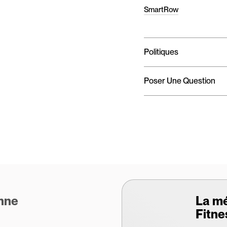
SmartRow
Politiques
Poser Une Question
enne
La m
Fitne