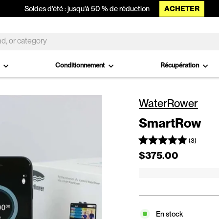
ACHETER
Soldes d'été : jusqu'à 50 % de réduction
o
Conditionnement
Récupération
WaterRower
SmartRow
(3)
Prix régulier
$375.00
En stock