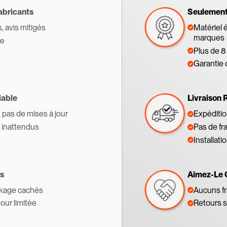
abricants
Seulement 
s, avis mitigés
Matériel 
marques
re
Plus de 8
Garantie 
iable
Livraison 
, pas de mises à jour
Expédition
s inattendus
Pas de fr
Installati
s
Aimez-Le 
ckage cachés
Aucuns fr
tour limitée
Retours s