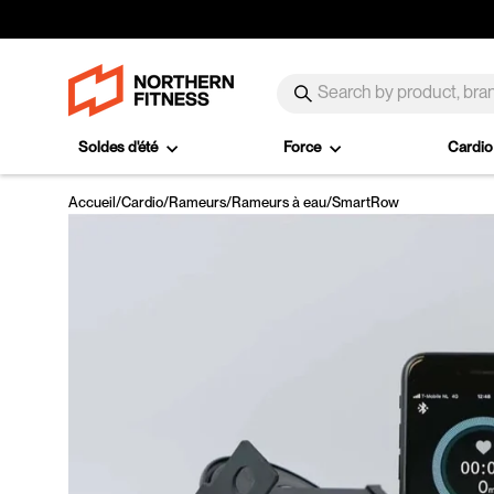
Passer au contenu
SEARCH
Recherche
Soldes d'été
Force
Cardi
Accueil
/
Cardio
/
Rameurs
/
Rameurs à eau
/
SmartRow