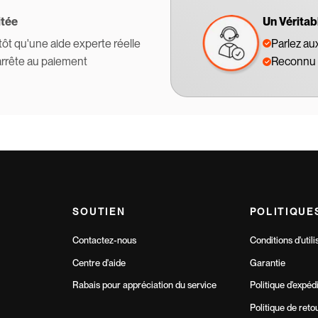
itée
Un Véritab
tôt qu'une aide experte réelle
Parlez au
'arrête au paiement
Reconnu 
SOUTIEN
POLITIQUE
Contactez-nous
Conditions d'utili
Centre d'aide
Garantie
Rabais pour appréciation du service
Politique d'expéd
Politique de reto