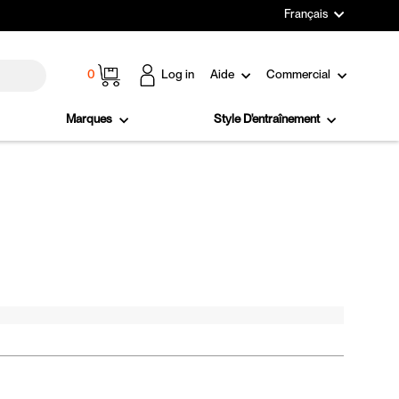
Langue
Français
Panier
0
Log in
Aide
Commercial
Marques
Style D'entraînement