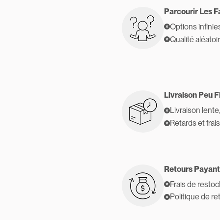
Parcourir Les F
Options infinie
Qualité aléatoi
Livraison Peu F
Livraison lente
Retards et frai
Retours Payant
Frais de resto
Politique de re