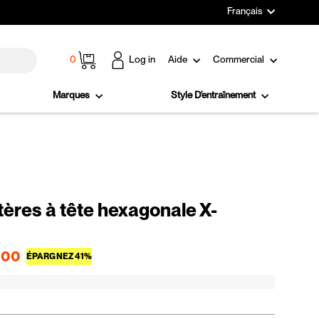
Langue
Français
Panier
0
Log in
Aide
Commercial
Marques
Style D'entraînement
tères à tête hexagonale X-
Prix réduit
.00
ÉPARGNEZ 41%