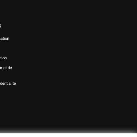
S
sation
ition
ur et de
dentialité