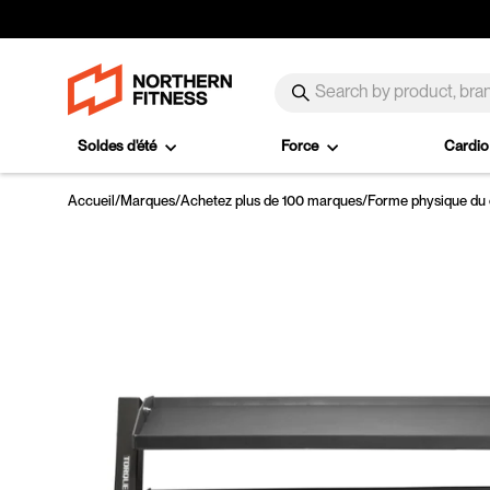
Passer au contenu
SEARCH
Recherche
Soldes d'été
Force
Cardi
Accueil
/
Marques
/
Achetez plus de 100 marques
/
Forme physique du 