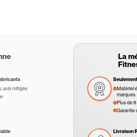
enne
La m
Fitne
abricants
Seulement 
s, avis mitigés
Matériel 
marques
re
Plus de 8
Garantie 
iable
Livraison 