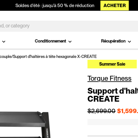
ACHETER
Soldes d'été : jusqu'à 50 % de réduction
o
Conditionnement
Récupération
couple
/
Support d'haltères à tête hexagonale X-CREATE
Summer Sale
Torque Fitness
Support d'hal
CREATE
Prix régulier
$2,699.00
$1,599