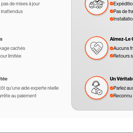
, pas de mises à jour
Expédition
s inattendus
Pas de fr
Installati
s
Aimez-Le 
ckage cachés
Aucuns fr
tour limitée
Retours s
itée
Un Véritab
tôt qu'une aide experte réelle
Parlez au
'arrête au paiement
Reconnu 