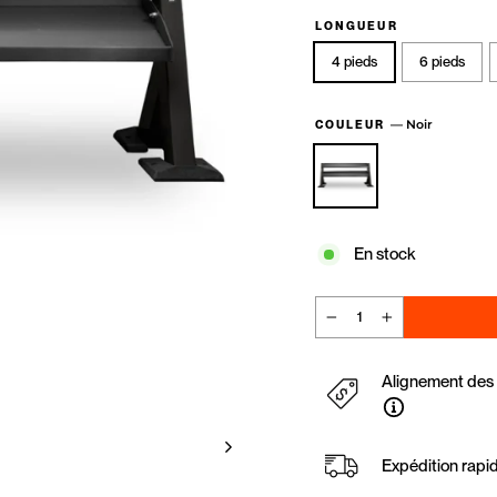
LONGUEUR
4 pieds
6 pieds
—
Noir
COULEUR
En stock
−
+
Alignement des p
Expédition rapi